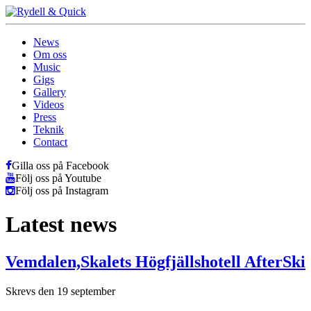
News
Om oss
Music
Gigs
Gallery
Videos
Press
Teknik
Contact
Gilla oss på Facebook
Följ oss på Youtube
Följ oss på Instagram
Latest news
Vemdalen,Skalets Högfjällshotell AfterSki
Skrevs den 19 september