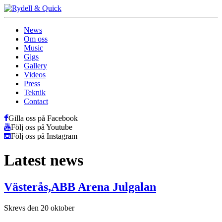
News
Om oss
Music
Gigs
Gallery
Videos
Press
Teknik
Contact
Gilla oss på Facebook
Följ oss på Youtube
Följ oss på Instagram
Latest news
Västerås,ABB Arena Julgalan
Skrevs den 20 oktober