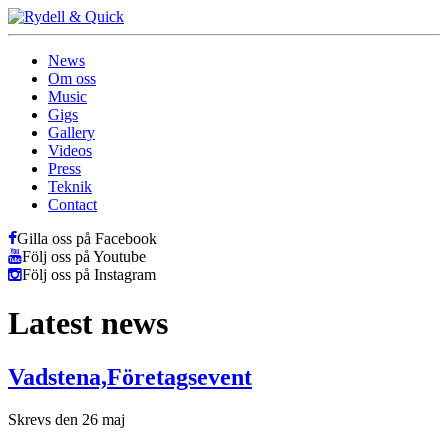
News
Om oss
Music
Gigs
Gallery
Videos
Press
Teknik
Contact
Gilla oss på Facebook
Följ oss på Youtube
Följ oss på Instagram
Latest news
Vadstena,Företagsevent
Skrevs den 26 maj