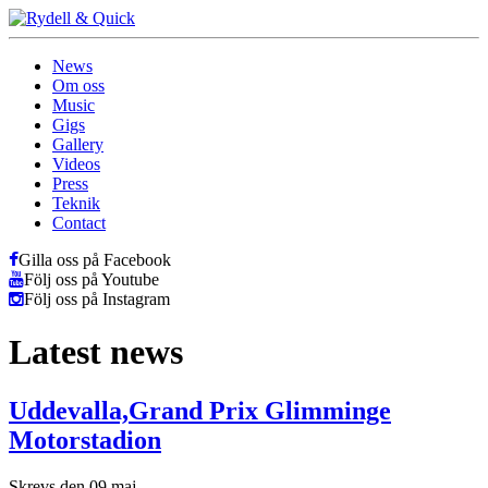
News
Om oss
Music
Gigs
Gallery
Videos
Press
Teknik
Contact
Gilla oss på Facebook
Följ oss på Youtube
Följ oss på Instagram
Latest news
Uddevalla,Grand Prix Glimminge
Motorstadion
Skrevs den 09 maj