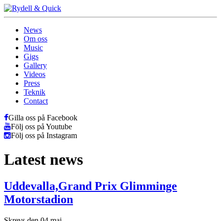
News
Om oss
Music
Gigs
Gallery
Videos
Press
Teknik
Contact
Gilla oss på Facebook
Följ oss på Youtube
Följ oss på Instagram
Latest news
Uddevalla,Grand Prix Glimminge
Motorstadion
Skrevs den 04 maj