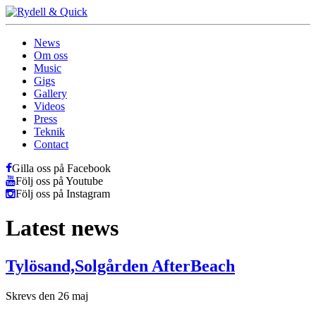
News
Om oss
Music
Gigs
Gallery
Videos
Press
Teknik
Contact
Gilla oss på Facebook
Följ oss på Youtube
Följ oss på Instagram
Latest news
Tylösand,Solgården AfterBeach
Skrevs den 26 maj