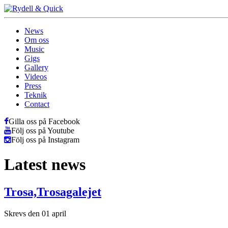
News
Om oss
Music
Gigs
Gallery
Videos
Press
Teknik
Contact
Gilla oss på Facebook
Följ oss på Youtube
Följ oss på Instagram
Latest news
Trosa,Trosagalejet
Skrevs den 01 april