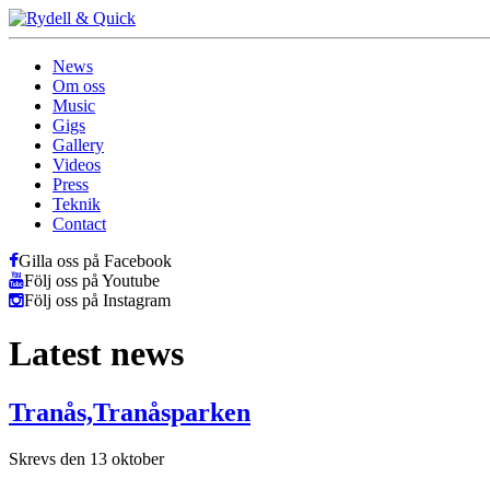
News
Om oss
Music
Gigs
Gallery
Videos
Press
Teknik
Contact
Gilla oss på Facebook
Följ oss på Youtube
Följ oss på Instagram
Latest news
Tranås,Tranåsparken
Skrevs den 13 oktober