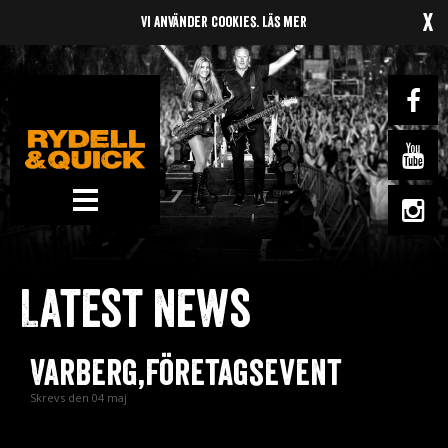
x
Vi använder cookies.
Läs mer
News
Om oss
Latest news
Music
Gigs
Varberg,Företagsevent
Gallery
Skrevs den 04 maj
Videos