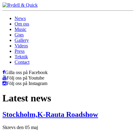
News
Om oss
Music
Gigs
Gallery
Videos
Press
Teknik
Contact
Gilla oss på Facebook
Följ oss på Youtube
Följ oss på Instagram
Latest news
Stockholm,K-Rauta Roadshow
Skrevs den 05 maj