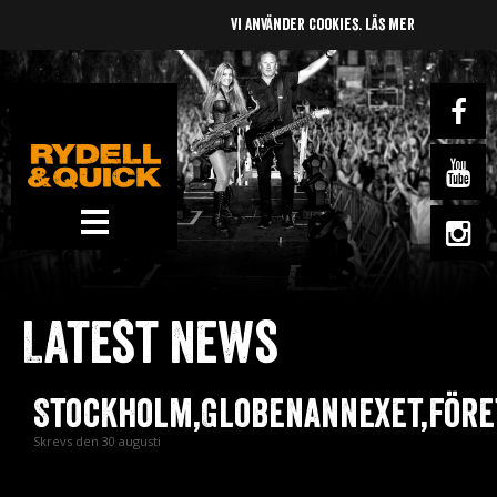
Vi använder cookies.
Läs mer
News
Om oss
Latest news
Music
Gigs
Stockholm,Globenannexet,Före
Gallery
Skrevs den 30 augusti
Videos