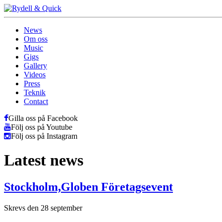
News
Om oss
Music
Gigs
Gallery
Videos
Press
Teknik
Contact
Gilla oss på Facebook
Följ oss på Youtube
Följ oss på Instagram
Latest news
Stockholm,Globen Företagsevent
Skrevs den 28 september