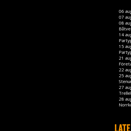
06 au
07 au
08 au
Båtve
14 au
Party
15 au
Party
21 aug
Föret
22 aug
25 aug
Stenu
27 aug
Trell
28 aug
Norrk
Late