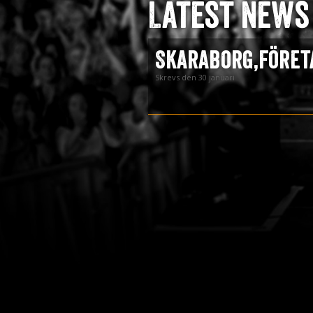
Latest news
Press
Teknik
Skaraborg,Föret
Contact
Skrevs den 30 januari