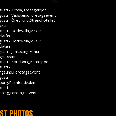
gusti - Trosa,Trosagalejet
gusti - Vadstena,Företagsevent
gusti - Öregrund,Strandhotellet
ckan
gusti - Uddevalla,MXGP
platån
gusti - Uddevalla,MXGP
platån
usti - Jönköping,Elmia
agsevent
usti - Karlsborg,Kanaljippot
usti -
ngsund,Företagsevent
usti -
eborg,Palmfestivalen
usti -
öping,Företagsevent
st photos