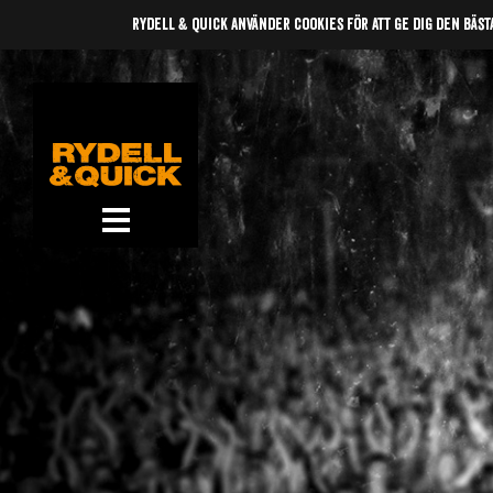
rydell & quick använder cookies för att ge dig den bäst
News
Om oss
Music
Gigs
Gallery
Videos