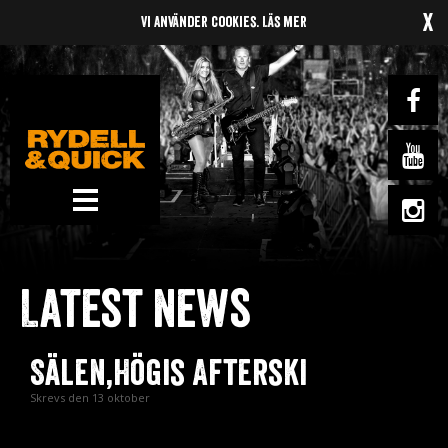
x
Vi använder cookies.
Läs mer
News
Om oss
Latest news
Music
Gigs
Sälen,Högis Afterski
Gallery
Skrevs den 13 oktober
Videos