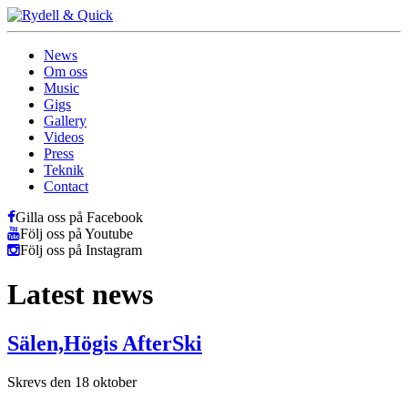
News
Om oss
Music
Gigs
Gallery
Videos
Press
Teknik
Contact
Gilla oss på Facebook
Följ oss på Youtube
Följ oss på Instagram
Latest news
Sälen,Högis AfterSki
Skrevs den 18 oktober