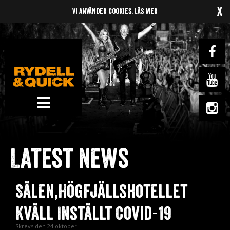
x
Vi använder cookies.
Läs mer
News
Om oss
Latest news
Music
Gigs
Sälen,Högfjällshotellet
Gallery
Kväll Inställt Covid-19
Videos
Skrevs den 24 oktober