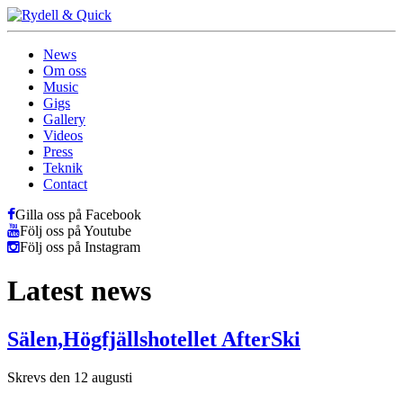
News
Om oss
Music
Gigs
Gallery
Videos
Press
Teknik
Contact
Gilla oss på Facebook
Följ oss på Youtube
Följ oss på Instagram
Latest news
Sälen,Högfjällshotellet AfterSki
Skrevs den 12 augusti