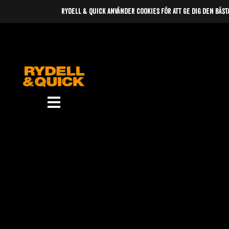
rydell & quick använder cookies för att ge dig den bäst
News
Om oss
Music
Gigs
Gallery
Videos