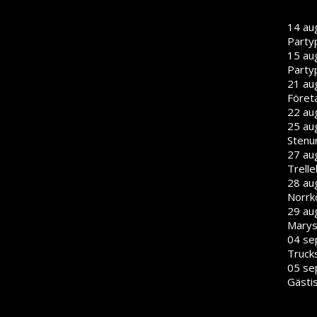
14 au
Party
15 au
Party
21 aug
Föret
22 aug
25 aug
Stenu
27 aug
Trell
28 aug
Norrk
29 aug
Marys
04 se
Truck
05 se
Gästi