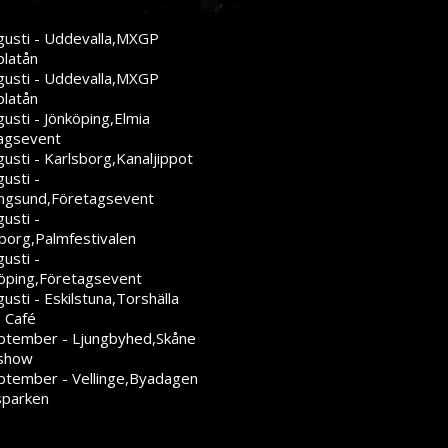
gusti - Uddevalla,MXGP
platån
gusti - Uddevalla,MXGP
platån
usti - Jönköping,Elmia
agsevent
usti - Karlsborg,Kanaljippot
usti -
ngsund,Företagsevent
usti -
eborg,Palmfestivalen
usti -
öping,Företagsevent
usti - Eskilstuna,Torshälla
 Café
ptember - Ljungbyhed,Skåne
show
ptember - Vellinge,Byadagen
sparken