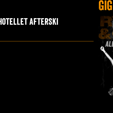
Gi
hotellet AfterSki