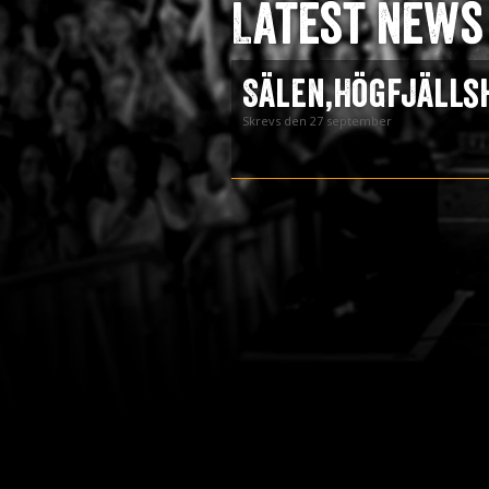
Latest news
Press
Teknik
Sälen,Högfjälls
Contact
Skrevs den 27 september