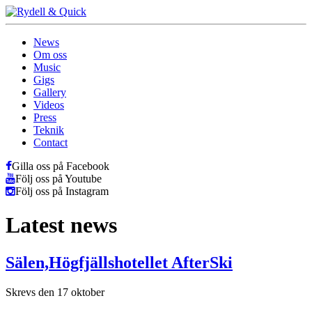
News
Om oss
Music
Gigs
Gallery
Videos
Press
Teknik
Contact
Gilla oss på Facebook
Följ oss på Youtube
Följ oss på Instagram
Latest news
Sälen,Högfjällshotellet AfterSki
Skrevs den 17 oktober