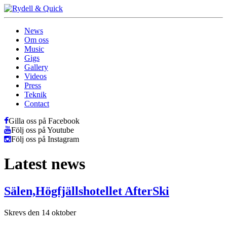
News
Om oss
Music
Gigs
Gallery
Videos
Press
Teknik
Contact
Gilla oss på Facebook
Följ oss på Youtube
Följ oss på Instagram
Latest news
Sälen,Högfjällshotellet AfterSki
Skrevs den 14 oktober