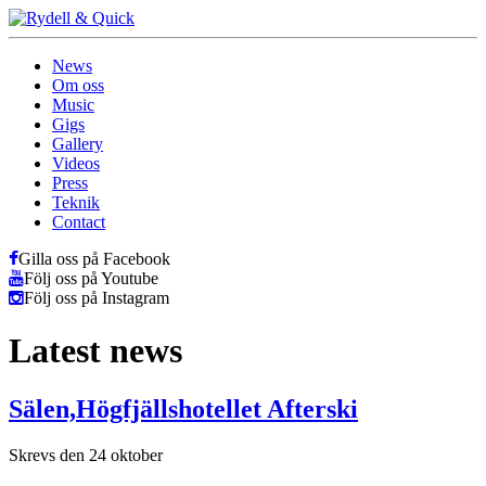
News
Om oss
Music
Gigs
Gallery
Videos
Press
Teknik
Contact
Gilla oss på Facebook
Följ oss på Youtube
Följ oss på Instagram
Latest news
Sälen,Högfjällshotellet Afterski
Skrevs den 24 oktober