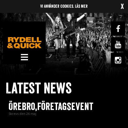
x
Vi använder cookies.
Läs mer
News
Om oss
Latest news
Music
Gigs
Örebro,Företagsevent
Gallery
Skrevs den 26 maj
Videos