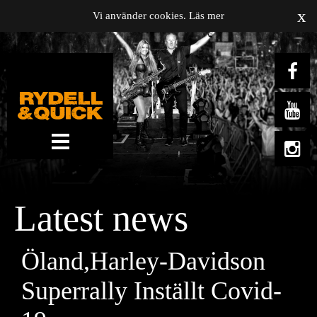
x
Vi använder cookies.
Läs mer
News
Om oss
Latest news
Music
Gigs
Öland,Harley-Davidson
Gallery
Superrally Inställt Covid-
Videos