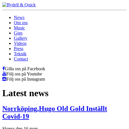
News
Om oss
Music
Gigs
Gallery
Videos
Press
Teknik
Contact
Gilla oss på Facebook
Följ oss på Youtube
Följ oss på Instagram
Latest news
Norrköping,Hugo Old Gold Inställt
Covid-19
Skrevs den 16 mars