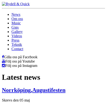
News
Om oss
Music
Gigs
Gallery
Videos
Press
Teknik
Contact
Gilla oss på Facebook
Följ oss på Youtube
Följ oss på Instagram
Latest news
Norrköping,Augustifesten
Skrevs den 05 maj