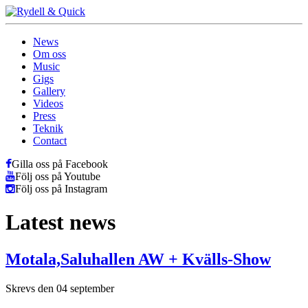
News
Om oss
Music
Gigs
Gallery
Videos
Press
Teknik
Contact
Gilla oss på Facebook
Följ oss på Youtube
Följ oss på Instagram
Latest news
Motala,Saluhallen AW + Kvälls-Show
Skrevs den 04 september