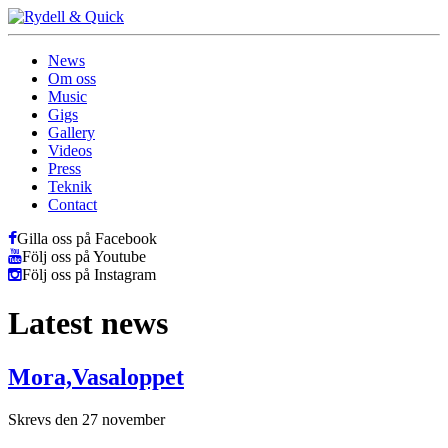
News
Om oss
Music
Gigs
Gallery
Videos
Press
Teknik
Contact
Gilla oss på Facebook
Följ oss på Youtube
Följ oss på Instagram
Latest news
Mora,Vasaloppet
Skrevs den 27 november