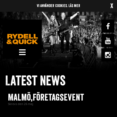
x
Vi använder cookies.
Läs mer
News
Om oss
Latest news
Music
Gigs
Malmö,Företagsevent
Gallery
Skrevs den 26 maj
Videos