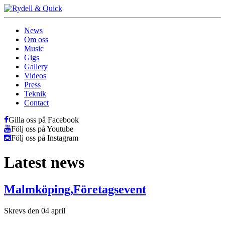
News
Om oss
Music
Gigs
Gallery
Videos
Press
Teknik
Contact
Gilla oss på Facebook
Följ oss på Youtube
Följ oss på Instagram
Latest news
Malmköping,Företagsevent
Skrevs den 04 april