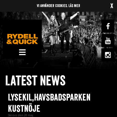
x
Vi använder cookies.
Läs mer
News
Om oss
Latest news
Music
Gigs
Lysekil,Havsbadsparken
Gallery
Kustnöje
Videos
Skrevs den 20 maj