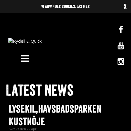
x
Vi använder cookies.
Läs mer
News
Om oss
Music
Latest news
Gigs
Lysekil,Havsbadsparken
Gallery
Kustnöje
Videos
Skrevs den 27 april