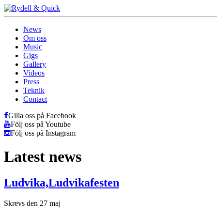
News
Om oss
Music
Gigs
Gallery
Videos
Press
Teknik
Contact
Gilla oss på Facebook
Följ oss på Youtube
Följ oss på Instagram
Latest news
Ludvika,Ludvikafesten
Skrevs den 27 maj