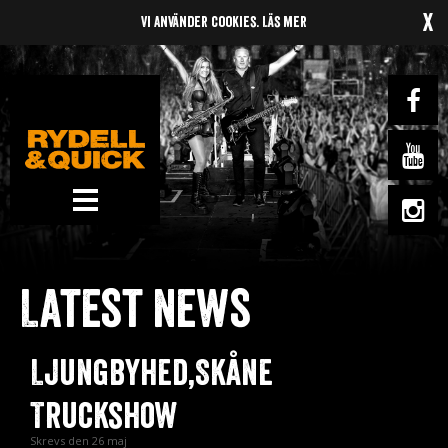
x
Vi använder cookies.
Läs mer
News
Om oss
Latest news
Music
Gigs
Ljungbyhed,Skåne
Gallery
Truckshow
Videos
Skrevs den 26 maj