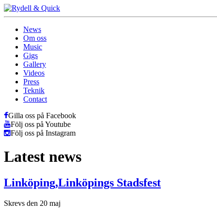
News
Om oss
Music
Gigs
Gallery
Videos
Press
Teknik
Contact
Gilla oss på Facebook
Följ oss på Youtube
Följ oss på Instagram
Latest news
Linköping,Linköpings Stadsfest
Skrevs den 20 maj