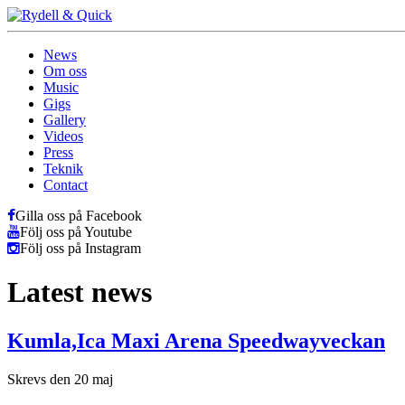
News
Om oss
Music
Gigs
Gallery
Videos
Press
Teknik
Contact
Gilla oss på Facebook
Följ oss på Youtube
Följ oss på Instagram
Latest news
Kumla,Ica Maxi Arena Speedwayveckan
Skrevs den 20 maj