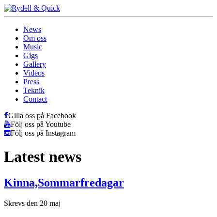
News
Om oss
Music
Gigs
Gallery
Videos
Press
Teknik
Contact
Gilla oss på Facebook
Följ oss på Youtube
Följ oss på Instagram
Latest news
Kinna,Sommarfredagar
Skrevs den 20 maj