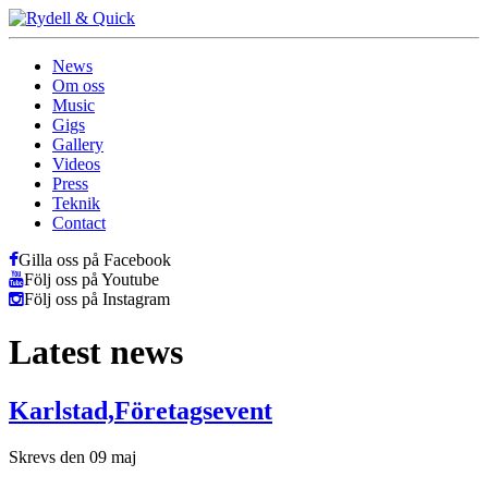
News
Om oss
Music
Gigs
Gallery
Videos
Press
Teknik
Contact
Gilla oss på Facebook
Följ oss på Youtube
Följ oss på Instagram
Latest news
Karlstad,Företagsevent
Skrevs den 09 maj