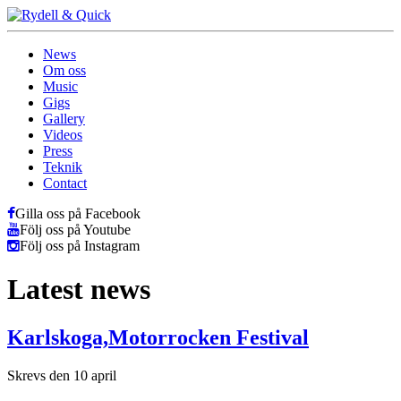
News
Om oss
Music
Gigs
Gallery
Videos
Press
Teknik
Contact
Gilla oss på Facebook
Följ oss på Youtube
Följ oss på Instagram
Latest news
Karlskoga,Motorrocken Festival
Skrevs den 10 april