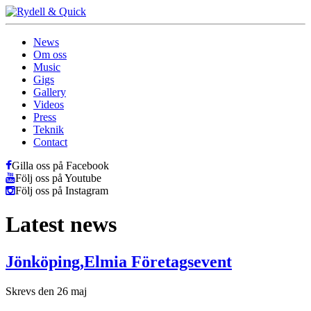
News
Om oss
Music
Gigs
Gallery
Videos
Press
Teknik
Contact
Gilla oss på Facebook
Följ oss på Youtube
Följ oss på Instagram
Latest news
Jönköping,Elmia Företagsevent
Skrevs den 26 maj