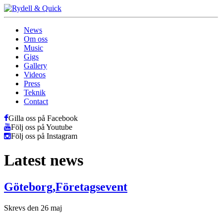
News
Om oss
Music
Gigs
Gallery
Videos
Press
Teknik
Contact
Gilla oss på Facebook
Följ oss på Youtube
Följ oss på Instagram
Latest news
Göteborg,Företagsevent
Skrevs den 26 maj