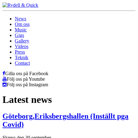
News
Om oss
Music
Gigs
Gallery
Videos
Press
Teknik
Contact
Gilla oss på Facebook
Följ oss på Youtube
Följ oss på Instagram
Latest news
Göteborg,Eriksbergshallen (Inställt pga
Covid)
Skrevs den 30 september