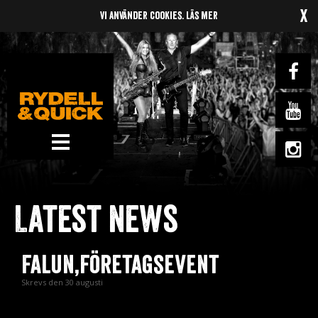
x
Vi använder cookies.
Läs mer
News
Om oss
Latest news
Music
Gigs
Falun,Företagsevent
Gallery
Skrevs den 30 augusti
Videos