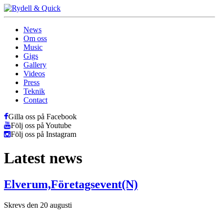
News
Om oss
Music
Gigs
Gallery
Videos
Press
Teknik
Contact
Gilla oss på Facebook
Följ oss på Youtube
Följ oss på Instagram
Latest news
Elverum,Företagsevent(N)
Skrevs den 20 augusti