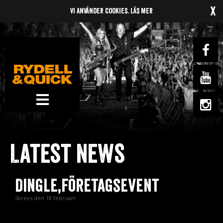
x
Vi använder cookies.
Läs mer
News
Om oss
Latest news
Music
Gigs
Dingle,Företagsevent
Gallery
Skrevs den 18 februari
Videos