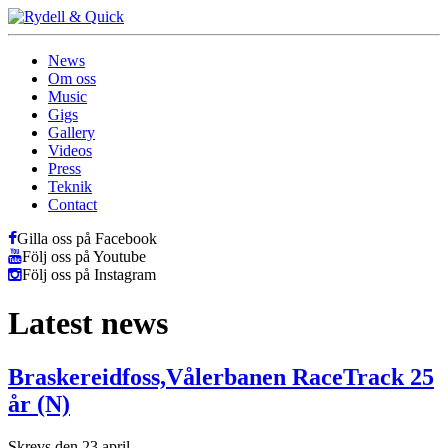
News
Om oss
Music
Gigs
Gallery
Videos
Press
Teknik
Contact
Gilla oss på Facebook
Följ oss på Youtube
Följ oss på Instagram
Latest news
Braskereidfoss,Vålerbanen RaceTrack 25
år (N)
Skrevs den 23 april