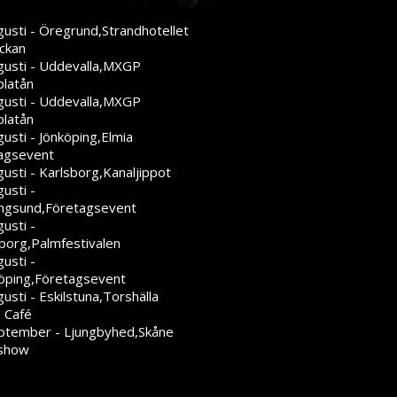
gusti - Öregrund,Strandhotellet
ckan
gusti - Uddevalla,MXGP
platån
gusti - Uddevalla,MXGP
platån
usti - Jönköping,Elmia
agsevent
usti - Karlsborg,Kanaljippot
usti -
ngsund,Företagsevent
usti -
eborg,Palmfestivalen
usti -
öping,Företagsevent
usti - Eskilstuna,Torshälla
 Café
ptember - Ljungbyhed,Skåne
show