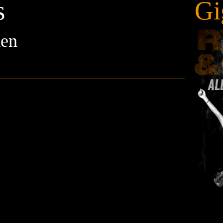
s
Gi
xen