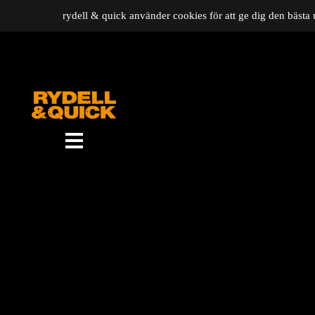
rydell & quick använder cookies för att ge dig den bästa 
News
Om oss
Music
Gigs
Gallery
Videos