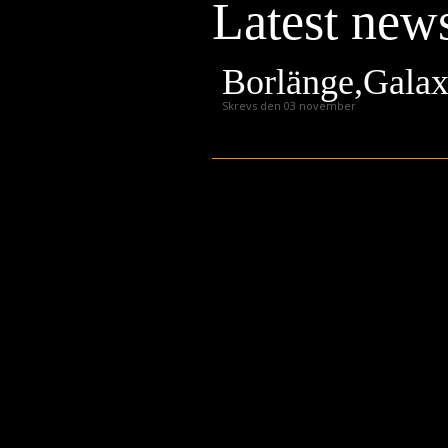
Latest new
Press
Teknik
Borlänge,Gala
Contact
Skrevs den 03 november