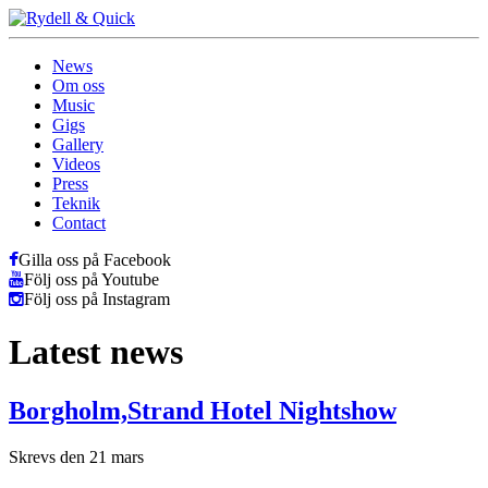
News
Om oss
Music
Gigs
Gallery
Videos
Press
Teknik
Contact
Gilla oss på Facebook
Följ oss på Youtube
Följ oss på Instagram
Latest news
Borgholm,Strand Hotel Nightshow
Skrevs den 21 mars