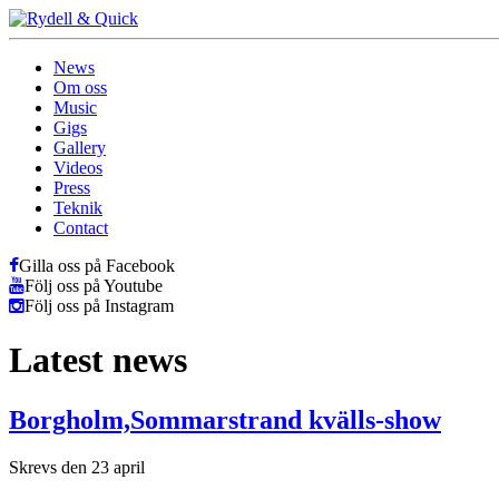
News
Om oss
Music
Gigs
Gallery
Videos
Press
Teknik
Contact
Gilla oss på Facebook
Följ oss på Youtube
Följ oss på Instagram
Latest news
Borgholm,Sommarstrand kvälls-show
Skrevs den 23 april