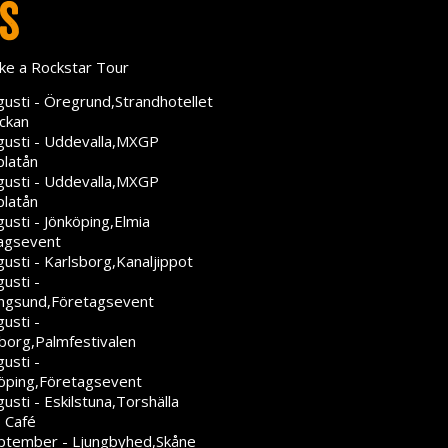
gs
gusti - Öregrund,Strandhotellet
ckan
gusti - Uddevalla,MXGP
platån
gusti - Uddevalla,MXGP
platån
usti - Jönköping,Elmia
agsevent
usti - Karlsborg,Kanaljippot
usti -
ngsund,Företagsevent
usti -
eborg,Palmfestivalen
usti -
öping,Företagsevent
usti - Eskilstuna,Torshälla
 Café
ptember - Ljungbyhed,Skåne