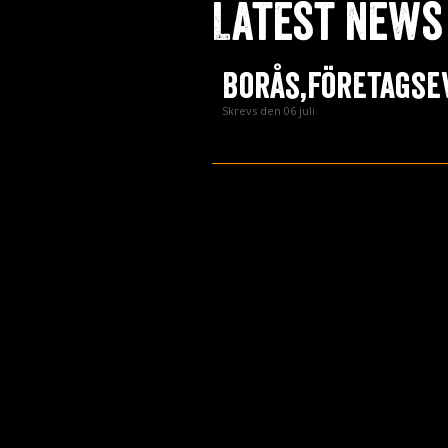
Press
Latest news
Teknik
Contact
Borås,Företagse
Skrevs den 06 juli