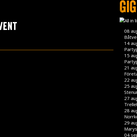
Gi
vent
08 au
Båtve
14 au
Party
15 au
Party
21 aug
Föret
22 aug
25 aug
Stenu
27 aug
Trell
28 aug
Norrk
29 aug
Marys
04 se